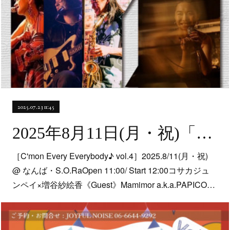
2025.07.23 11:45
2025年8月11日(月・祝)「C'mon Every Everybody♪ Vol.4」@なんば・music bar S.O.Ra.
［C'mon Every Everybody♪ vol.4］2025.8/11(月・祝)
@ なんば・S.O.RaOpen 11:00/ Start 12:00コサカジュ
ンペイ×増谷紗絵香《Guest》Mamimor a.k.a.PAPICO…