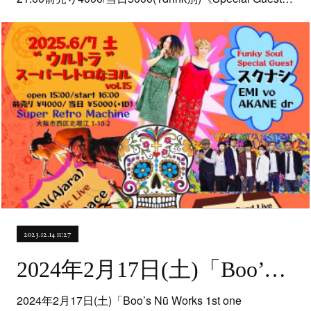
2023.12.14 11:27
2024年2月17日(土)「Boo’s Nū Works 1st one yeahhhhh!!!」@茨木市・Jack Lion【band set】
2024年2月17日(土)「Boo’s Nū Works 1st one