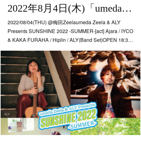
2022年8月4日(木)「umeda Zeela & ALY Presents SUNSHINE 2022 -SUMMER-」＠梅田Zeela
2022/08/04(THU) @梅田Zeelaumeda Zeela & ALY
Presents SUNSHINE 2022 -SUMMER-[act] Ajara / IYCO
& KAKA FURAHA / Hiplin / ALY(Band Set)OPEN 18:3…