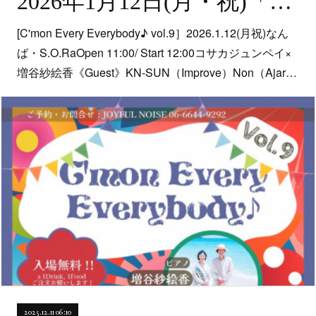
2026年1月12日(月・祝)「C'mon Every Everybody♪ Vol.9」@なんば・music bar S.O.Ra.
[C'mon Every Everybody♪ vol.9］2026.1.12(月祝)なん
ば・S.O.RaOpen 11:00/ Start 12:00コサカジュンペイ×
増谷紗絵香《Guest》KN-SUN（Improve）Non（Ajar…
2025.12.11 06:10